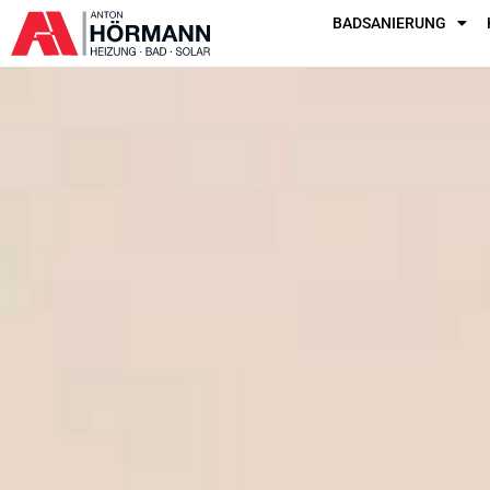
BADSANIERUNG