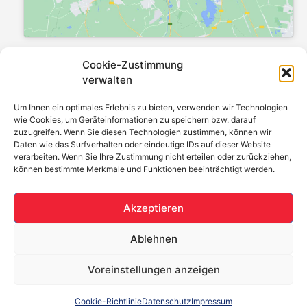
Wichtige Links
Cookie-Zustimmung
verwalten
Badsanierung
Heizungsbau
Um Ihnen ein optimales Erlebnis zu bieten, verwenden wir Technologien
wie Cookies, um Geräteinformationen zu speichern bzw. darauf
Heizungswartung
zuzugreifen. Wenn Sie diesen Technologien zustimmen, können wir
Photovoltaik
Daten wie das Surfverhalten oder eindeutige IDs auf dieser Website
verarbeiten. Wenn Sie Ihre Zustimmung nicht erteilen oder zurückziehen,
Klima & Lüftung
können bestimmte Merkmale und Funktionen beeinträchtigt werden.
Über uns
Akzeptieren
Jobs
Ablehnen
Kontakt
Direkt Termin
Voreinstellungen anzeigen
Cookie-Richtlinie
Datenschutz
Impressum