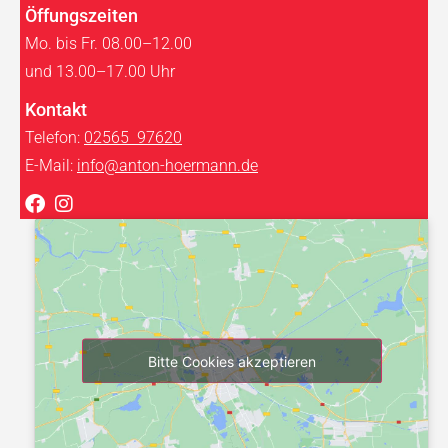
Öffungszeiten
Mo. bis Fr. 08.00–12.00
und 13.00–17.00 Uhr
Kontakt
Telefon:
02565 97620
E-Mail:
info@anton-hoermann.de
Bitte Cookies akzeptieren