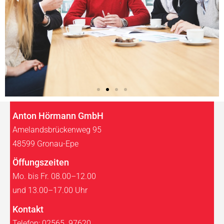
Anton Hörmann GmbH
Amelandsbrückenweg 95
48599 Gronau-Epe
Öffungszeiten
Mo. bis Fr. 08.00–12.00
und 13.00–17.00 Uhr
Kontakt
Telefon:
02565 97620